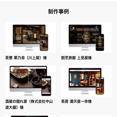
制作事例
茶寮 栗乃舎（川上屋）様
割烹旅館 上見屋様
酒屋の隠れ家（株式会社中山
茶房 満天星一休様
道大鋸）様