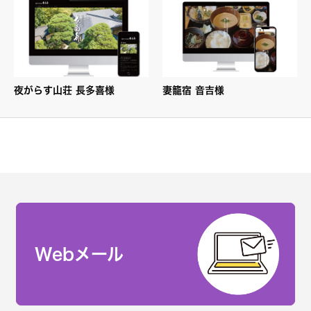
夜がらす山荘 長多喜様
妻籠宿 音吉様
Webメール