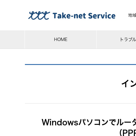
地
HOME
トラブ
イ
Windowsパソコンでル
（PP